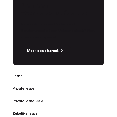
Plan een
Werkplaatsafspraak
Is uw auto toe aan Onderhoud,
Bandenwissel of een Vakantiecheck? Plan
online een afspraak!
Maak een afspraak
Lease
Private lease
Private lease used
Zakelijke lease