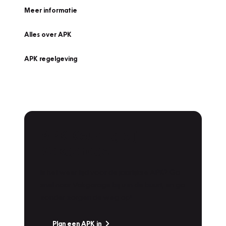
Meer informatie
Alles over APK
APK regelgeving
APK Keuring bij
Vakgarage!
Is het weer tijd voor de jaarlijkse APK? Ga
snel naar Vakgarage bij u in de buurt, en ga
zonder zorgen de weg op!
Plan een APK in