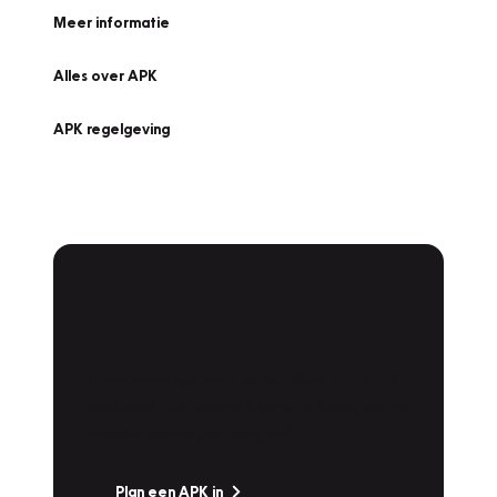
Meer informatie
Alles over APK
APK regelgeving
APK Keuring bij
Vakgarage!
Is het weer tijd voor de jaarlijkse APK? Ga
snel naar Vakgarage bij u in de buurt, en ga
zonder zorgen de weg op!
Plan een APK in