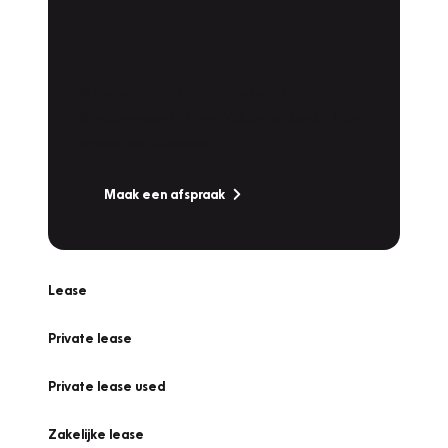
Plan een
Werkplaatsafspraak
Is uw auto toe aan Onderhoud,
Bandenwissel of een Vakantiecheck? Plan
online een afspraak!
Maak een afspraak
Lease
Private lease
Private lease used
Zakelijke lease