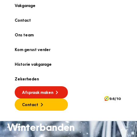
Vakgarage
Contact
Ons team
Kom gerust verder
Historie vakgarage
Zekerheden
Afspraak maken
9.6/10
Contact
Winterbanden
Banden