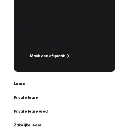
Plan een
Werkplaatsafspraak
Is uw auto toe aan Onderhoud,
Bandenwissel of een Vakantiecheck? Plan
online een afspraak!
Maak een afspraak
Lease
Private lease
Private lease used
Zakelijke lease