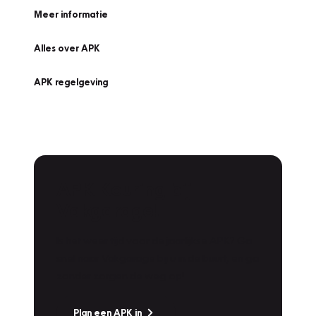
Meer informatie
Alles over APK
APK regelgeving
APK Keuring bij
Vakgarage!
Is het weer tijd voor de jaarlijkse APK? Ga
snel naar Vakgarage bij u in de buurt, en ga
zonder zorgen de weg op!
Plan een APK in