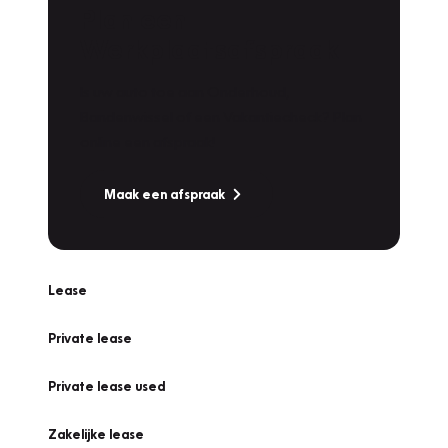
Plan een
Werkplaatsafspraak
Is uw auto toe aan Onderhoud,
Bandenwissel of een Vakantiecheck? Plan
online een afspraak!
Maak een afspraak
Lease
Private lease
Private lease used
Zakelijke lease