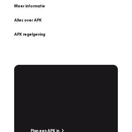
Meer informatie
Alles over APK
APK regelgeving
APK Keuring bij
Vakgarage!
Is het weer tijd voor de jaarlijkse APK? Ga
snel naar Vakgarage bij u in de buurt, en ga
zonder zorgen de weg op!
Plan een APK in